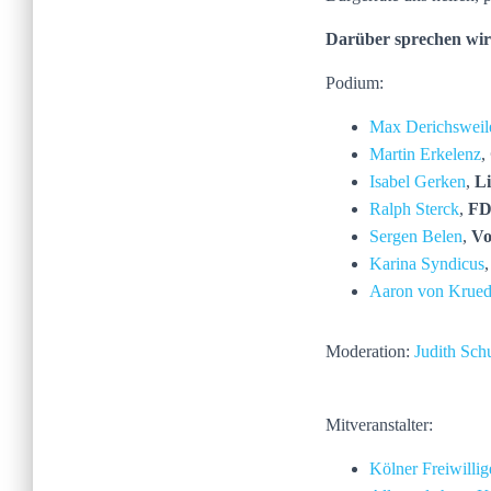
Darüber sprechen wir 
Podium:
Max Derichsweil
Martin Erkelenz
,
Isabel Gerken
,
L
Ralph Sterck
,
F
Sergen Belen
,
Vo
Karina Syndicus
Aaron von Krued
Moderation:
Judith Sch
Mitveranstalter:
Kölner Freiwilli