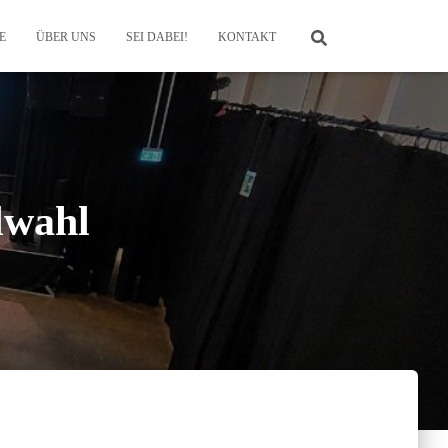
E
ÜBER UNS
SEI DABEI!
KONTAKT
lwahl